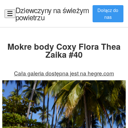
Dziewczyny na świeżym
Dołącz do
☰
powietrzu
nas
Mokre body Coxy Flora Thea
Zaika #40
Cała galeria dostępna jest na hegre.com