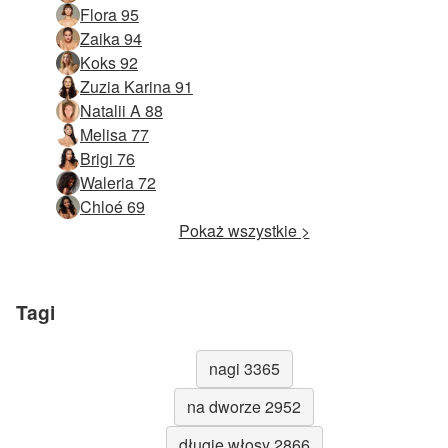
Flora 95
Zaika 94
Koks 92
Zuzia Karina 91
Natalii A 88
Melisa 77
Brigi 76
Waleria 72
Chloé 69
Pokaż wszystkie >
Tagi
nagi 3365
na dworze 2952
długie włosy 2866