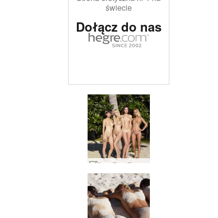
świecie
Dołącz do nas
Coxy Flora Thea Zaika 4 divy #11