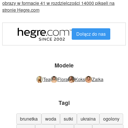
obrazy w formacie 41 w rozdzielczości 14000 pikseli na
stronie Hegre.com
Dołącz do nas
Modele
Tea
Flora
Koks
Zaika
Tagi
brunetka
woda
sutki
ukraina
ogolony