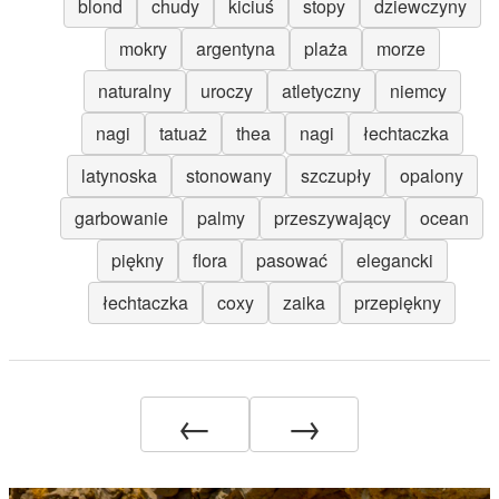
blond
chudy
kiciuś
stopy
dziewczyny
mokry
argentyna
plaża
morze
naturalny
uroczy
atletyczny
niemcy
nagi
tatuaż
thea
nagi
łechtaczka
latynoska
stonowany
szczupły
opalony
garbowanie
palmy
przeszywający
ocean
piękny
flora
pasować
elegancki
łechtaczka
coxy
zaika
przepiękny
←
→