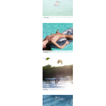
Plaża Anny S #89
Gorący basen Yanny #92
Kajak Anna S i Muriel #58