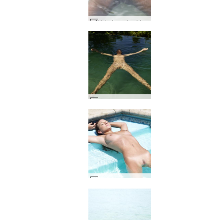
Valerie mokra biel #42
Koniczyna naga sztuka basenowa #12
Flora zanurzona #71