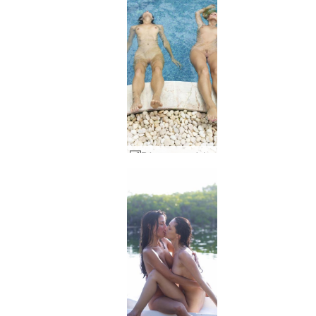
Równowaga ciała Coxy i Flora od Alya #37