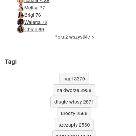
Natalii A 88
Melisa 77
Brigi 76
Waleria 72
Chloé 69
Pokaż wszystkie >
Tagi
nagi 3370
na dworze 2958
długie włosy 2871
uroczy 2566
szczupły 2560