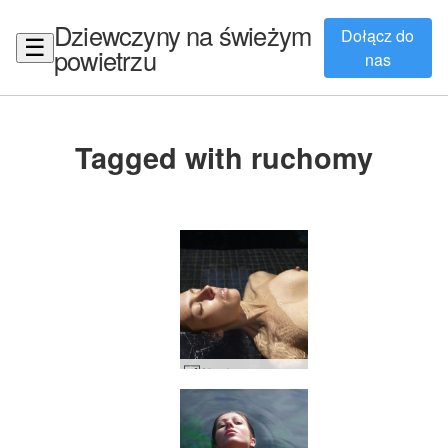
Dziewczyny na świeżym
Dołącz do
☰
powietrzu
nas
Tagged with ruchomy
Alya basenowa dziewczyna #9