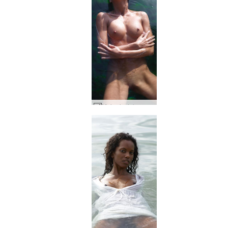
Meksykańska cenote Brigi #24