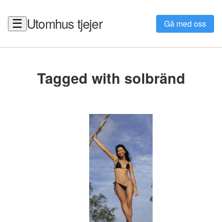
Utomhus tjejer
☰
Gå med oss
Tagged with solbränd