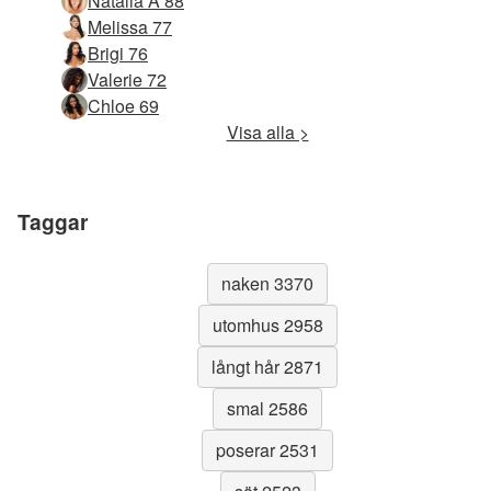
Natalia A 88
Melissa 77
Brigi 76
Valerie 72
Chloe 69
Visa alla >
Taggar
naken 3370
utomhus 2958
långt hår 2871
smal 2586
poserar 2531