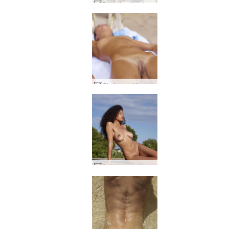
Brigi strand skönhet #48
Gloria och Nicole första gången på en nakenstrand #115
Teti naken i solnedgången #39