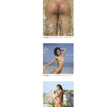
Ruby Caribbean crush #39
Ruby Dominican toppmodell #16