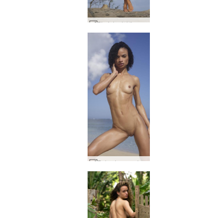
Pin-introduktion #27
Ruby droppande dröm #17