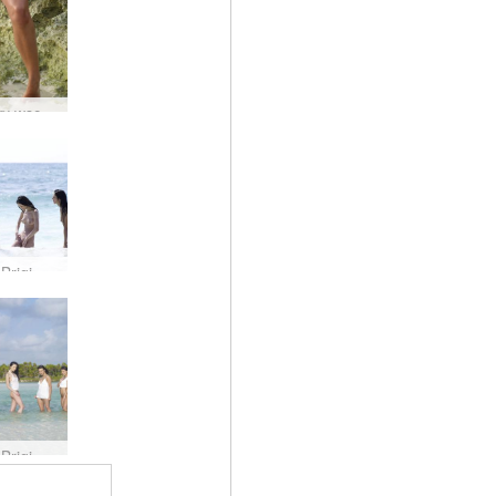
Melisowy wschód słońca #20
Anna S Brigi Melissa Suzie Suzie Carina Morze Karaibskie #22
Anna S Brigi Melissa Muriel Suzie Suzie Carina tropikalna biel #17