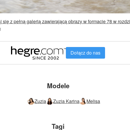
 się z pełną galerią zawierającą obrazy w formacie 78 w rozdz
m
Dołącz do nas
Modele
Zuzia
Zuzia Karina
Melisa
Tagi