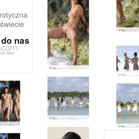
rotyczna
 świecie
 do nas
Melisowy wschód słońca #24
Anna S Brigi Melissa Muriel Suzie Suzie Carina tropikalna biel #29
Coxy Flora Thea Zaika 4 divy #30