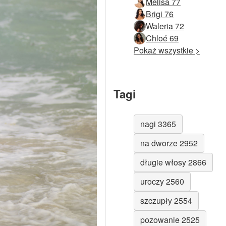
Melisa 77
Brigi 76
Waleria 72
Chloé 69
Pokaż wszystkie >
Tagi
nagi 3365
na dworze 2952
długie włosy 2866
uroczy 2560
szczupły 2554
pozowanie 2525