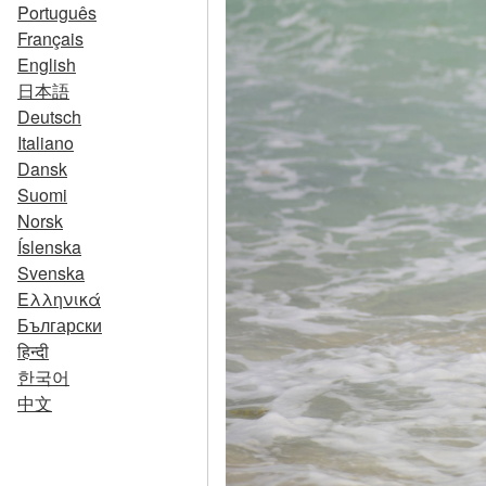
Português
Français
English
日本語
Deutsch
Italiano
Dansk
Suomi
Norsk
Íslenska
Svenska
Ελληνικά
Български
हिन्दी
한국어
中文