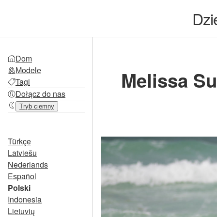
Dzi
Dom
Modele
Melissa Su
Tagi
Dołącz do nas
Tryb ciemny
Türkçe
Latviešu
Nederlands
Español
Polski
Indonesia
Lietuvių