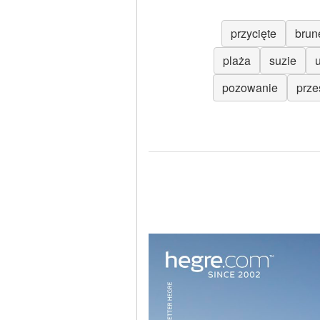
przycięte
brun
plaża
suzie
pozowanie
prze