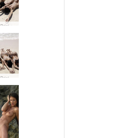
Anna S Brigi Melissa Suzie Suzie Carina mokra i piaszczysta #37
Anna S Brigi Melissa Suzie Suzie Carina mokra i piaszczysta #69