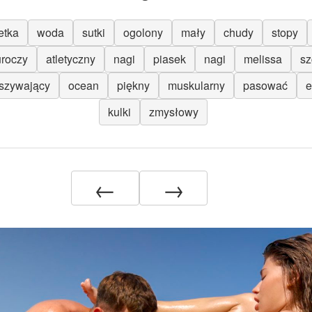
etka
woda
sutki
ogolony
mały
chudy
stopy
uroczy
atletyczny
nagi
piasek
nagi
melissa
sz
szywający
ocean
piękny
muskularny
pasować
e
kulki
zmysłowy
←
→