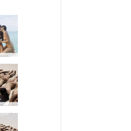
Występ Melissy Suzie i Suzie Cariny na molo #13
Anna S Brigi Melissa Suzie Suzie Carina mokra i piaszczysta #57