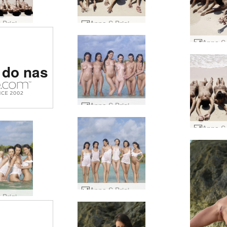
Anna S Brigi Melissa Suzie Suzie Carina mokra i piaszczysta #29
Anna S Brigi Melissa Suzie Suzie Carina mokra i piaszczysta #41
rotyczna
 do nas
 świecie
Anna S Brigi Melissa Muriel Suzie Suzie Carina tropikalna biel #81
Anna S Brigi Melissa Muriel Suzie Suzie Carina tropikalna biel #69
Anna S Brigi Melissa Muriel Suzie Suzie Carina tropikalna biel #57